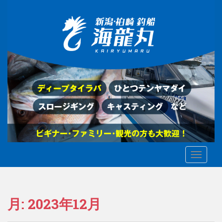
S
k
i
p
t
o
m
a
i
n
c
o
n
t
TOGGLE
e
n
t
月:
2023年12月