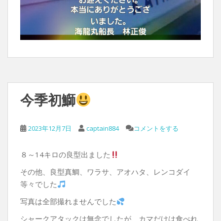
今季初鰤
2023年12月7日
captain884
コメントをする
８～14キロの良型出ました
その他、良型真鯛、ワラサ、アオハタ、レンコダイ
等々でした
写真は全部撮れませんでした
シャークアタックは無念でしたが、カマだけは食べれ