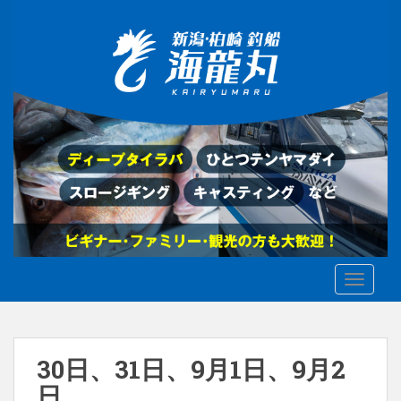
S
k
i
p
t
o
m
a
i
n
c
o
n
t
TOGGLE
e
n
t
30日、31日、9月1日、9月2
日