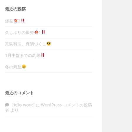
最近の投稿
爆発
2
久しぶりの爆発
1
真鯛料理、真鯛づくし
1月中盤までの釣果
冬の気配
最近のコメント
Hello world!
に
WordPress コメントの投稿
者
より