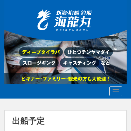
S
k
i
p
t
o
m
a
i
n
c
o
n
t
TOGGLE
e
n
t
出船予定