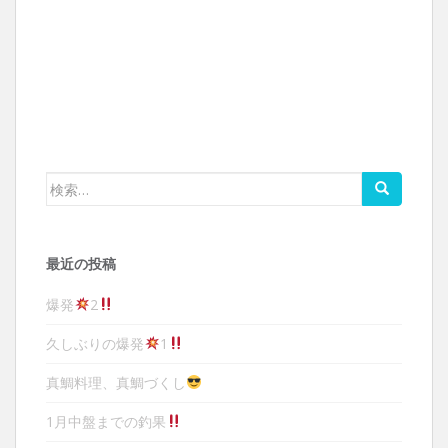
検索:
最近の投稿
爆発
2
久しぶりの爆発
1
真鯛料理、真鯛づくし
1月中盤までの釣果