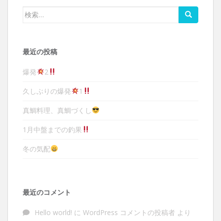
検索:
最近の投稿
爆発
2
久しぶりの爆発
1
真鯛料理、真鯛づくし
1月中盤までの釣果
冬の気配
最近のコメント
Hello world!
に
WordPress コメントの投稿者
より