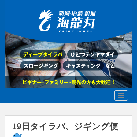
S
k
i
p
t
o
m
a
i
n
c
o
n
t
TOGGLE
e
n
t
19日タイラバ、ジギング便