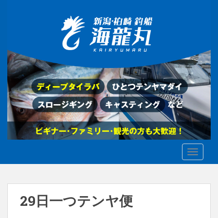
S
k
i
p
t
o
m
a
i
n
c
o
n
t
TOGGLE
e
n
t
29日一つテンヤ便