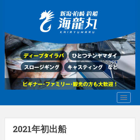
S
k
i
p
t
o
m
a
i
n
c
o
n
t
TOGGLE
e
n
t
2021年初出船