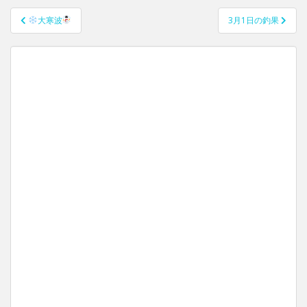
大寒波
3月1日の釣果
投稿ナビゲーション