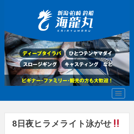
S
k
i
p
t
o
m
a
i
n
c
o
n
t
TOGGLE
e
n
t
8日夜ヒラメライト泳がせ