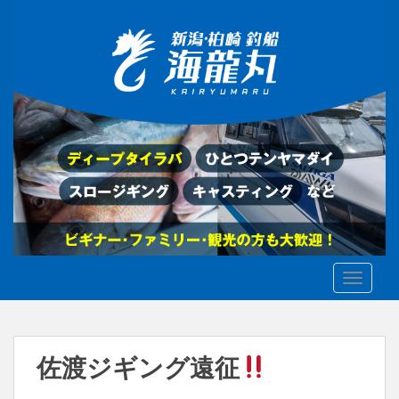
S
k
i
p
t
o
m
a
i
n
c
o
n
t
TOGGLE
e
n
t
佐渡ジギング遠征