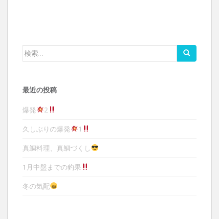
検索:
最近の投稿
爆発
2
久しぶりの爆発
1
真鯛料理、真鯛づくし
1月中盤までの釣果
冬の気配