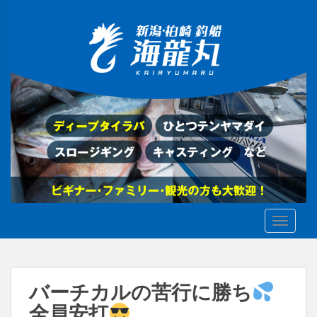
S
k
i
p
t
o
m
a
i
n
c
o
n
t
TOGGLE
e
n
t
バーチカルの苦行に勝ち
全員安打