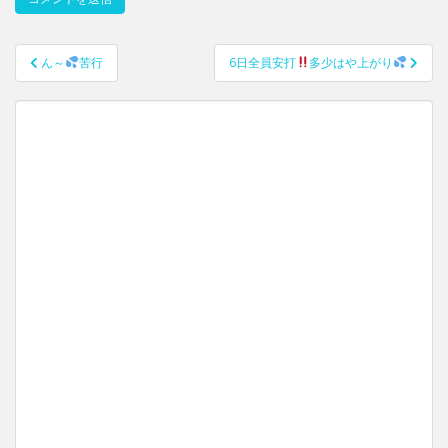
ん～
苦行
6日全員安打
多少はや上がり
投稿ナビゲーション