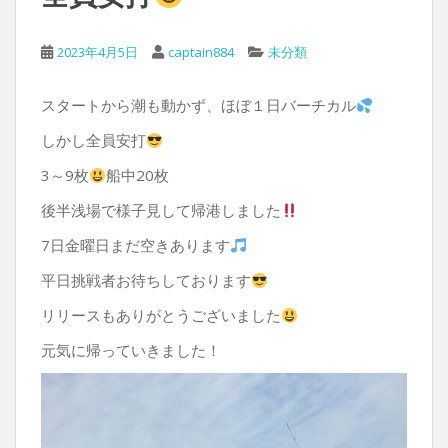
2023年4月5日
captain884
未分類
スタートから潮も動かず、ほぼ１日バーチカル
しかし全員安打
3～9枚
船中20枚
後半浅場で様子見して帰港しました
7日金曜日まだ空きあります
平日挑戦者お待ちしております
リリースもありがとうございました
元気に帰っていきました！