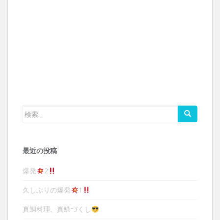
検索:
最近の投稿
爆発
2
久しぶりの爆発
1
真鯛料理、真鯛づくし