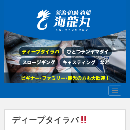
S
k
i
p
t
o
m
a
i
n
c
o
n
t
TOGGLE
e
n
t
ディープタイラバ