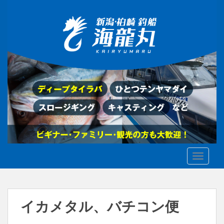
S
k
i
p
t
o
m
a
i
n
c
o
n
t
TOGGLE
e
n
t
イカメタル、バチコン便