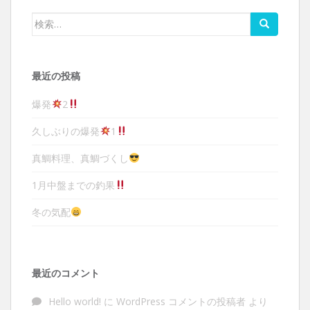
検索:
最近の投稿
爆発
2
久しぶりの爆発
1
真鯛料理、真鯛づくし
1月中盤までの釣果
冬の気配
最近のコメント
Hello world!
に
WordPress コメントの投稿者
より