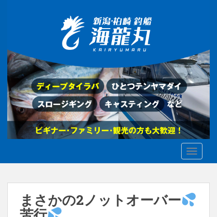
S
k
i
p
t
o
m
a
i
n
c
o
n
t
TOGGLE
e
n
t
まさかの2ノットオーバー
苦行